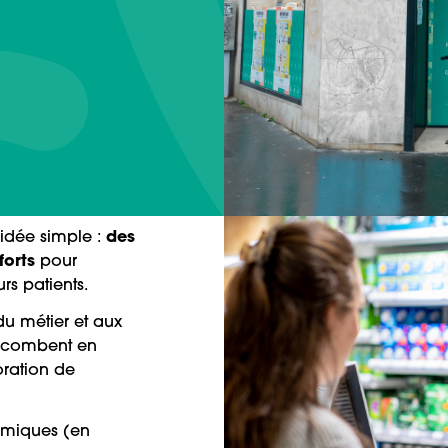
des
 idée simple :
forts
pour
rs patients.
u métier et aux
incombent en
oration de
nomiques (en